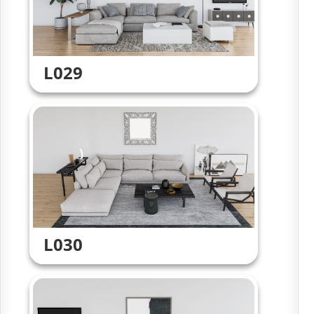
L029
L030