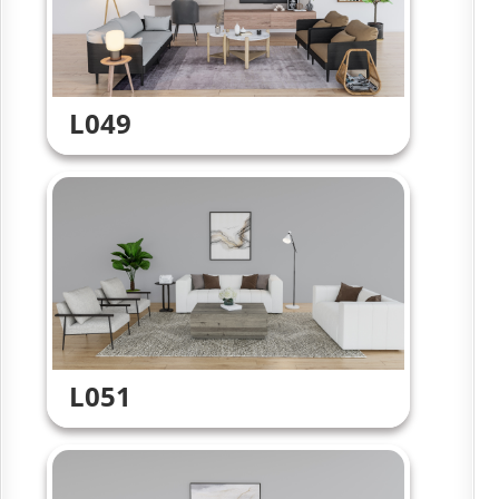
L049
L051