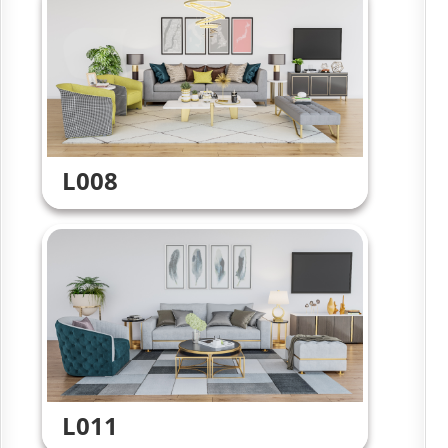
L008
L011