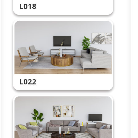
L018
L022