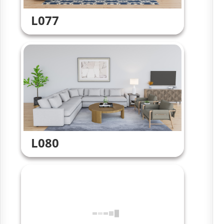
L077
L080