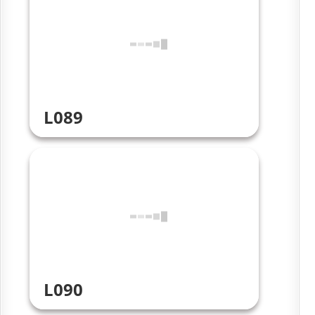
L089
L090